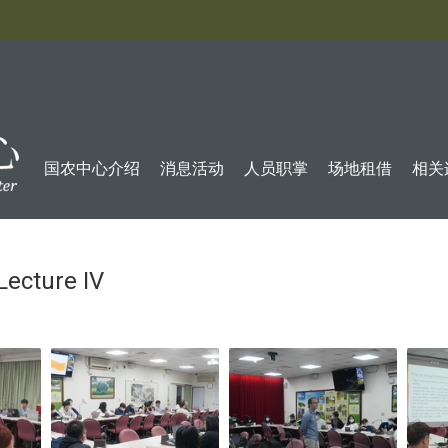
:::
国农中心介绍
消息活动
人员职掌
场地租借
相关
Lecture IV