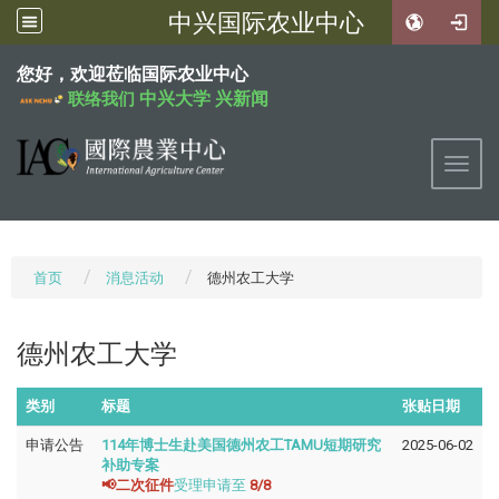
中兴国际农业中心
:::
您好，欢迎莅临国际农业中心
中兴大学
兴新闻
联络我们
Toggl
首页
消息活动
德州农工大学
德州农工大学
类别
标题
张贴日期
申请公告
114年博士生赴美国德州农工TAMU短期研究
2025-06-02
补助专案
📢二次征件
受理申请至
8/8