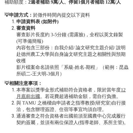
補助額度：
2週者補助 9萬/人、停留1個月者補助 12萬/人
💡申請方式：
於徵件時間內提交以下資料
申請資料表 (如附件)
審查資料
審查影片長度約 3-5分鐘 (需露臉)，全程以英文錄製
(可準備簡報)
內容包含三部份：自我介紹/ 論文研究主題介紹/ 說明
赴德州農工大學與自身論文研究主題之相關性與預期
收穫
影片檔案命名請依照「系級-姓名-期程」（範例：昆蟲
所碩二-王大明-3個月）
💡相關注意事項：
本專案以獎學金形式補助符合資格者，限於當年度
12
月底前出國
。若花費超過補助金額，需自行負擔。
與 TAMU 之橋樑由申請者之指導教授(研究室)自行接
洽，包含辦理簽證、住宿等事宜均須自理。
通過審查之符合資格者出國前須至國農中心完成履行
契約簽屬，並須有兩位保證人(指導老師、系所主管)。