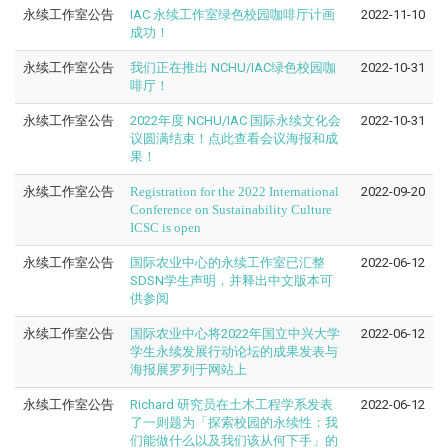
永续工作室公告
IAC 永续工作室绿色校园咖啡厅计画
2022-11-10
成功！
永续工作室公告
我们正在推出 NCHU/IAC绿色校园咖
2022-10-31
啡厅！
永续工作室公告
2022年度 NCHU/IAC 国际永续文化会
2022-10-31
议圆满结束！点此查看会议海报和成
果！
永续工作室公告
Registration for the 2022 International
2022-09-20
Conference on Sustainability Culture
ICSC is open
永续工作室公告
国际农业中心的永续工作室已汇整
2022-06-12
SDSN学生声明，并释出中文版本可
供参阅
永续工作室公告
国际农业中心将2022年国立中兴大学
2022-06-12
学生永续发展行动论坛的成果发表与
海报展罗列于网站上
永续工作室公告
Richard 研究员在土木工程学系发表
2022-06-12
了一则题为「探索校园的永续性：我
们能做什么以及我们该从何下手」的