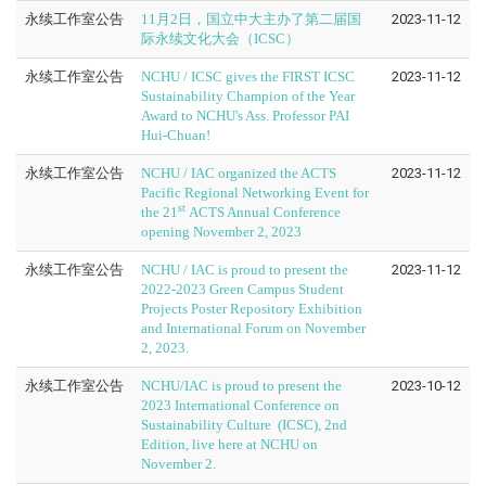
永续工作室公告
11月2日，国立中大主办了第二届国
2023-11-12
际永续文化大会（ICSC）
永续工作室公告
NCHU / ICSC gives the FIRST ICSC
2023-11-12
Sustainability Champion of the Year
Award to NCHU's Ass. Professor PAI
Hui-Chuan!
永续工作室公告
NCHU / IAC organized the ACTS
2023-11-12
Pacific Regional Networking Event for
st
the 21
ACTS Annual Conference
opening November 2, 2023
永续工作室公告
NCHU / IAC is proud to present the
2023-11-12
2022-2023 Green Campus Student
Projects Poster Repository Exhibition
and International Forum on November
2, 2023.
永续工作室公告
NCHU/IAC is proud to present the
2023-10-12
2023 International Conference on
Sustainability Culture (ICSC), 2nd
Edition, live here at NCHU on
November 2.