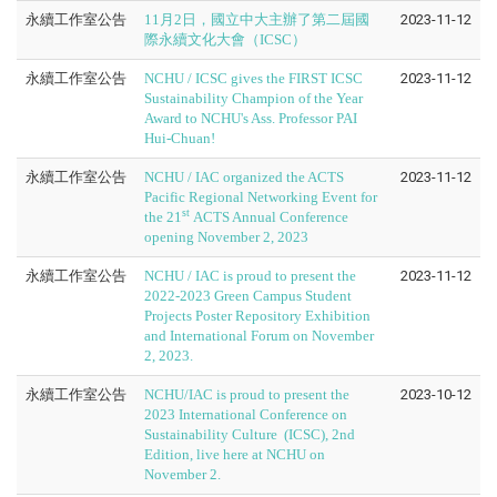
永續工作室公告
11月2日，國立中大主辦了第二屆國
2023-11-12
際永續文化大會（ICSC）
永續工作室公告
NCHU / ICSC gives the FIRST ICSC
2023-11-12
Sustainability Champion of the Year
Award to NCHU's Ass. Professor PAI
Hui-Chuan!
永續工作室公告
NCHU / IAC organized the ACTS
2023-11-12
Pacific Regional Networking Event for
st
the 21
ACTS Annual Conference
opening November 2, 2023
永續工作室公告
NCHU / IAC is proud to present the
2023-11-12
2022-2023 Green Campus Student
Projects Poster Repository Exhibition
and International Forum on November
2, 2023.
永續工作室公告
NCHU/IAC is proud to present the
2023-10-12
2023 International Conference on
Sustainability Culture (ICSC), 2nd
Edition, live here at NCHU on
November 2.