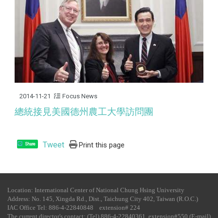
2014-11-21
Focus News
總統接見美國德州農工大學訪問團
Tweet
Print this page
Share
Location: International Center of National Chung Hsing University
Address: No. 145, Xingda Rd., Dist., Taichung City 402, Taiwan (R.O.C.)
IAC Office Tel​: 886-4-22840848 extension# 224
The current director's contact: (Tel) 886-4-22840361 extension#550 (E-mail)