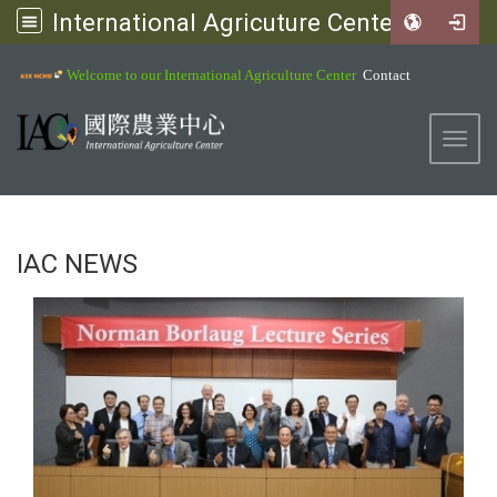
International Agricuture Center, NCHU
:::
Welcome to our International Agriculture Center
Contact
Toggl
IAC NEWS